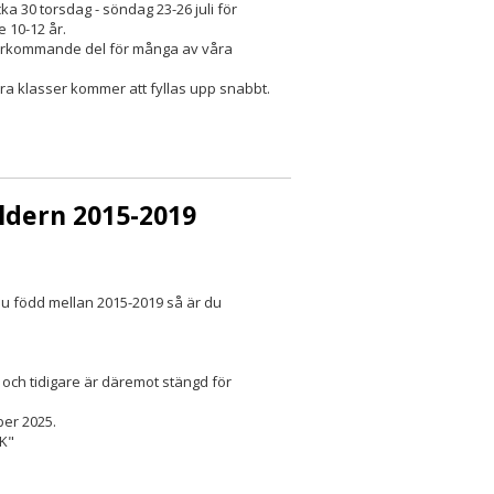
a 30 torsdag - söndag 23-26 juli för
e 10-12 år.
återkommande del för många av våra
ra klasser kommer att fyllas upp snabbt.
åldern 2015-2019
 du född mellan 2015-2019 så är du
och tidigare är däremot stängd för
ber 2025.
BK"