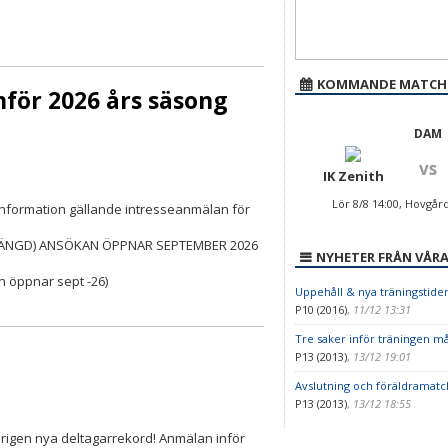
KOMMANDE MATCH
nför 2026 års säsong
DAM
vs
IK Zenith
Lör 8/8 14:00, Hovgår
 information gällande intresseanmälan för
TÄNGD) ANSÖKAN ÖPPNAR SEPTEMBER 2026
NYHETER FRÅN VÅRA
n öppnar sept -26)
Uppehåll & nya träningstide
P10 (2016)
,
11/12 13:31
Tre saker inför träningen m
P13 (2013)
,
13/12 19:01
Avslutning och föräldramatc
P13 (2013)
,
13/12 18:55
erigen nya deltagarrekord! Anmälan inför