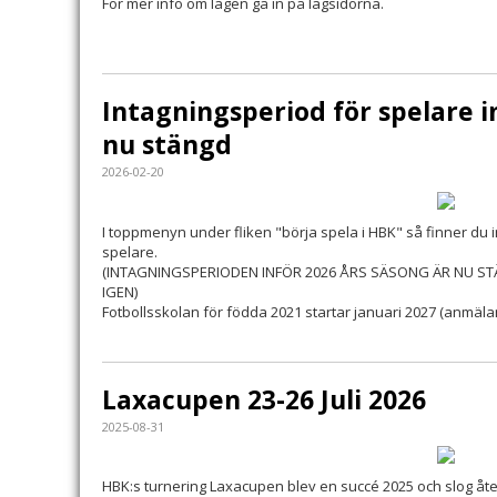
För mer info om lagen gå in på lagsidorna.
Intagningsperiod för spelare i
nu stängd
2026-02-20
I toppmenyn under fliken "börja spela i HBK" så finner du
spelare.
(INTAGNINGSPERIODEN INFÖR 2026 ÅRS SÄSONG ÄR NU S
IGEN)
Fotbollsskolan för födda 2021 startar januari 2027 (anmäla
Laxacupen 23-26 Juli 2026
2025-08-31
HBK:s turnering Laxacupen blev en succé 2025 och slog åt