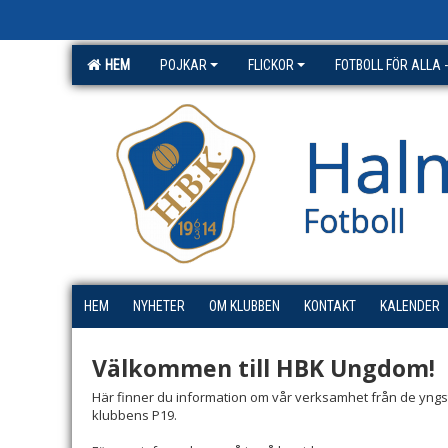
HEM
POJKAR
FLICKOR
FOTBOLL FÖR ALLA 
Halm
Fotboll
HEM
NYHETER
OM KLUBBEN
KONTAKT
KALENDER
Välkommen till HBK Ungdom!
Här finner du information om vår verksamhet från de yngsta
klubbens P19.