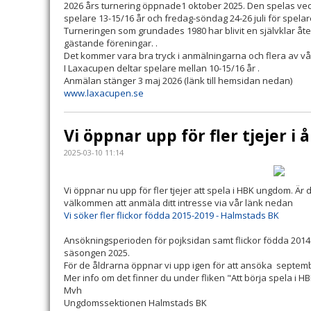
2026 års turnering öppnade1 oktober 2025. Den spelas veck
spelare 13-15/16 år och fredag-söndag 24-26 juli för spelar
Turneringen som grundades 1980 har blivit en självklar 
gästande föreningar. .
Det kommer vara bra tryck i anmälningarna och flera av vå
I Laxacupen deltar spelare mellan 10-15/16 år .
Anmälan stänger 3 maj 2026 (länk till hemsidan nedan)
www.laxacupen.se
Vi öppnar upp för fler tjejer i 
2025-03-10 11:14
Vi öppnar nu upp för fler tjejer att spela i HBK ungdom. Är
välkommen att anmäla ditt intresse via vår länk nedan
Vi söker fler flickor födda 2015-2019 - Halmstads BK
Ansökningsperioden för pojksidan samt flickor födda 2014 
säsongen 2025.
För de åldrarna öppnar vi upp igen för att ansöka septem
Mer info om det finner du under fliken "Att börja spela i H
Mvh
Ungdomssektionen Halmstads BK