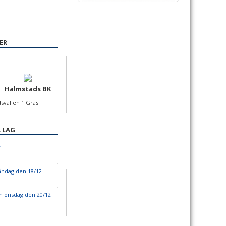
ER
Halmstads BK
dsvallen 1 Gräs
 LAG
r
åndag den 18/12
h onsdag den 20/12