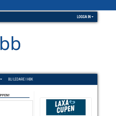
LOGGA IN
ubb
BLI LEDARE I HBK
PPEN!