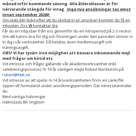
månad inför kommande säsong. Alla åldersklasser är för
BILDGALLERI
närvarande stängda för intag.
Inga nya ansökningar tas emot
innan september 2026)!
VÅRA LAG/TRÄNARE
Om plats blir ledig efter att du skickat in en ansökan kommer du få en
inbjudan. Dvs
Vi
kontaktar dig.
MATCHER
Får du en inbjudan från oss genomför du en introperiod på 2-3 veckor.
Om allt känns bra för dig och föreningen under den perioden skriver vi
in dig i vår verksamhet. Då betalas även medlemsavgift och
BÖRJA SPELA I HBK
träningsavgift.
OBS! Vi har tyvärr inte möjlighet att besvara inkommande mejl
INTRESSEANMÄLAN SPELARE FÖDDA 2012-2020
med frågor om kötid etc.
Vid intresse och frågor gällande vår akademiverksamhet (inkl.
selekteringsprocess) 15-19 år vänligen mejla Robert Nordström på
BLI LEDARE I HBK
robert@hbk.se
Vid intresse av att spela i 6-14 årsverksamheten finns en Länk/flik
öppen till formuläret under ansökningsperioden. Där intresseanmäler
du.
Med vänliga hälsningar
Halmstads BK Ungdom