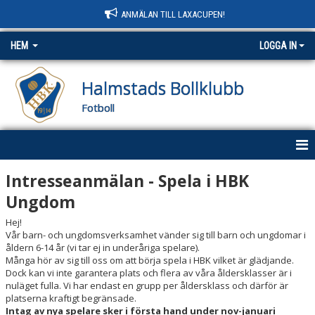
ANMÄLAN TILL LAXACUPEN!
HEM
LOGGA IN
Halmstads Bollklubb
Fotboll
HEM
Intresseanmälan - Spela i HBK
Ungdom
NYHETER
Hej!
OM KLUBBEN
Vår barn- och ungdomsverksamhet vänder sig till barn och ungdomar i
åldern 6-14 år (vi tar ej in underåriga spelare).
Många hör av sig till oss om att börja spela i HBK vilket är glädjande.
KONTAKT
Dock kan vi inte garantera plats och flera av våra åldersklasser är i
nuläget fulla. Vi har endast en grupp per åldersklass och därför är
KALENDER
platserna kraftigt begränsade.
Intag av nya spelare sker i första hand under nov-januari